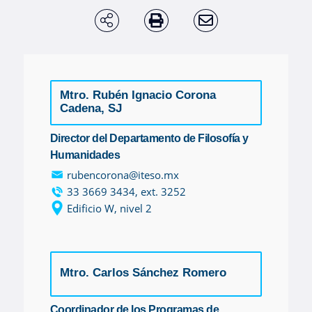
Enlaces de interés
Aspirantes
Becas
Mtro. Rubén Ignacio Corona
Cadena, SJ
Graduaciones
Director del Departamento de Filosofía y
Humanidades
CRUCE
rubencorona@iteso.mx
33 3669 3434, ext. 3252
Derecho
Edificio W, nivel 2
Lo más buscado
Mtro. Carlos Sánchez Romero
Carreras
Coordinador de los Programas de